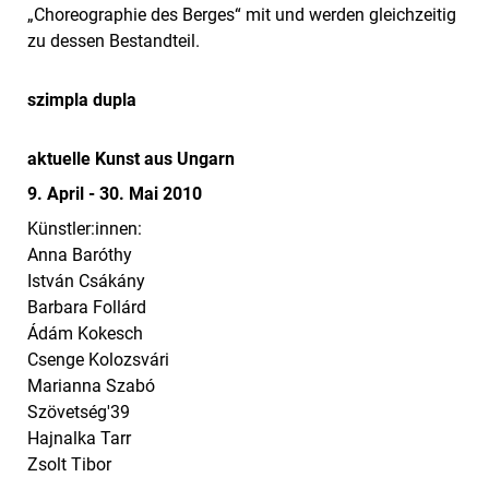
„Choreographie des Berges“ mit und werden gleichzeitig
zu dessen Bestandteil.
szimpla dupla
aktuelle Kunst aus Ungarn
9. April - 30. Mai 2010
Künstler:innen:
Anna Baróthy
István Csákány
Barbara Follárd
Ádám Kokesch
Csenge Kolozsvári
Marianna Szabó
Szövetség'39
Hajnalka Tarr
Zsolt Tibor